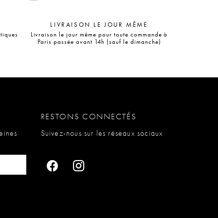
LIVRAISON LE JOUR MÊME
utiques
Livraison le jour même pour toute commande à
Paris passée avant 14h (sauf le dimanche)
RESTONS CONNECTÉS
eines
Suivez-nous sur les réseaux sociaux