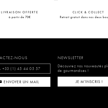
LIVRAISON OFFERTE
CLICK & COLLECT
à partir de 70€
Retrait gratuit dans nos deux bo
ACTEZ-NOUS
NEWSLETTER
Découvrez nos nouveautés pl
+33 (1) 45 44 05 57
de gourmandises !
JE M'INSCRIS !
ENVOYER UN MAIL