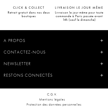
CLICK & COLLECT
LIVRAISON LE JOUR MÊME
Retrait gratuit dans nos deux
Livraison le jour même pour toute
boutiques
commande à Paris passée avant
14h (sauf le dimanche)
A PROPOS
CONTACTEZ-NOUS
NEWSLETTER
RESTONS CONNECTÉS
C.G.V.
Mentions légales
Protection des données personnelles