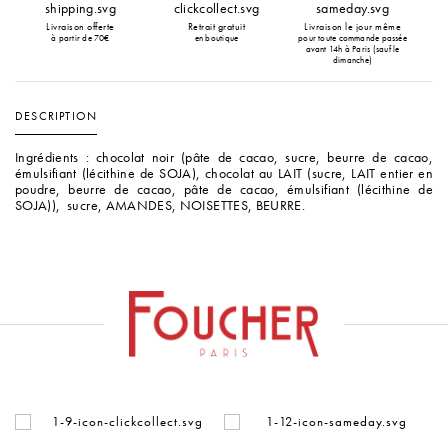
Livraison offerte
Retrait gratuit
Livraison le jour même
à partir de 70€
en boutique
pour toute commande passée
avant 14h à Paris (sauf le
dimanche)
DESCRIPTION
Ingrédients : chocolat noir (pâte de cacao, sucre, beurre de cacao,
émulsifiant (lécithine de SOJA), chocolat au LAIT (sucre, LAIT entier en
poudre, beurre de cacao, pâte de cacao, émulsifiant (lécithine de
SOJA)), sucre, AMANDES, NOISETTES, BEURRE.