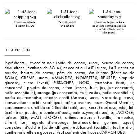
Livraison offerte
Retrait gratuit
Livraison le jour même
à partir de 70€
en boutique
pour toute commande passée
avant 14h à Paris (sauf le
dimanche)
DESCRIPTION
Ingrédients : chocolat noir (pâte de cacao, sucre, beurre de cacao,
émulsifiant (lécithine de SOJA), chocolat au LAIT (sucre, LAIT entier en
poudre, beurre de cacao, pâte de cacao, émulsifiant (lécithine de
SOJA)), CREME, sucre, AMANDES, NOISETTES, BEURRE, sirop de
glucose, sucre inverti, PISTACHES, NOIX, framboise (fruit, jus
concentré), poudre de cacao, citron (zestes, fruit, jus, jus concentré,
huile essentielle), orange (jus concentré, fruit, zestes, huile essentielle),
purée de framboise, ananas confit (Ananas, sucre, sirop de glucose,
conservateur : acide scorbique), arôme ananas, rhum, Grand Marnier,
cardamome, extrait de café liquide (café, eau, sucre) dextrose, miel, lait
écrémé en poudre, albumine d’œufs, pain azyme, riz soufflé, LACTOSE,
farines (BLE, MALT d’ORGE), arômes naturels (vanille, framboise,
citron), sel, agents d’enrobage (maltodextrine, gomme laque),
correcteur d’acidité (acide citrique), édulcorant (sorbitol), feuille d’or,
vanille naturelle en gousses. Peut contenir des traces d’ARACHIDES.