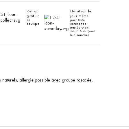
Retrait
Livraison le
gratuit
jour même
en
pour toute
boutique
commande
passée avant
14h à Paris (sauf
le dimanche)
es naturels, allergie possible avec groupe rosacée.