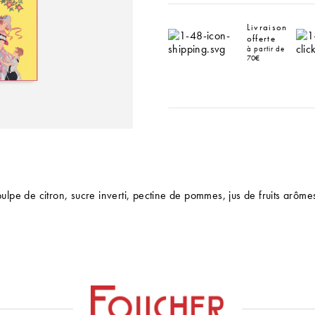
Livraison
offerte
à partir de
70€
 pulpe de citron, sucre inverti, pectine de pommes, jus de fruits arôm