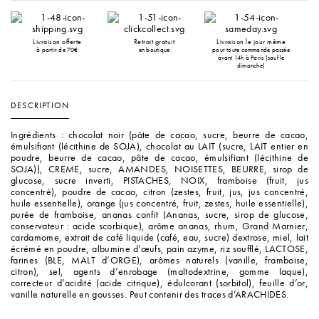
Livraison offerte
Retrait gratuit
Livraison le jour même
à partir de 70€
en boutique
pour toute commande passée
avant 14h à Paris (sauf le
dimanche)
DESCRIPTION
Ingrédients : chocolat noir (pâte de cacao, sucre, beurre de cacao,
émulsifiant (lécithine de SOJA), chocolat au LAIT (sucre, LAIT entier en
poudre, beurre de cacao, pâte de cacao, émulsifiant (lécithine de
SOJA)), CREME, sucre, AMANDES, NOISETTES, BEURRE, sirop de
glucose, sucre inverti, PISTACHES, NOIX, framboise (fruit, jus
concentré), poudre de cacao, citron (zestes, fruit, jus, jus concentré,
huile essentielle), orange (jus concentré, fruit, zestes, huile essentielle),
purée de framboise, ananas confit (Ananas, sucre, sirop de glucose,
conservateur : acide scorbique), arôme ananas, rhum, Grand Marnier,
cardamome, extrait de café liquide (café, eau, sucre) dextrose, miel, lait
écrémé en poudre, albumine d’œufs, pain azyme, riz soufflé, LACTOSE,
farines (BLE, MALT d’ORGE), arômes naturels (vanille, framboise,
citron), sel, agents d’enrobage (maltodextrine, gomme laque),
correcteur d’acidité (acide citrique), édulcorant (sorbitol), feuille d’or,
vanille naturelle en gousses. Peut contenir des traces d’ARACHIDES.