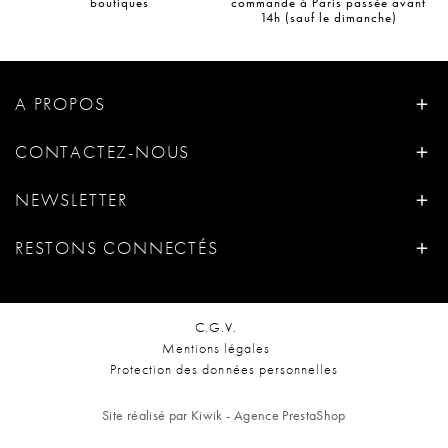
boutiques
commande à Paris passée avant
14h (sauf le dimanche)
A PROPOS
CONTACTEZ-NOUS
NEWSLETTER
RESTONS CONNECTÉS
C.G.V.
Mentions légales
Protection des données personnelles
Site réalisé par Kiwik - Agence PrestaShop