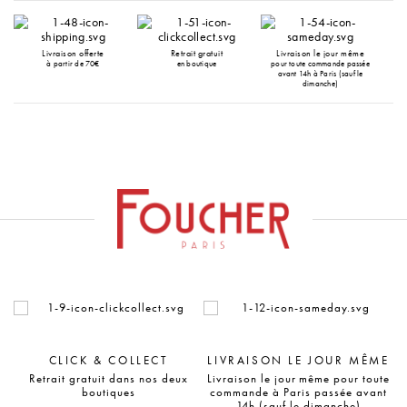
Livraison offerte
Retrait gratuit
Livraison le jour même
à partir de 70€
en boutique
pour toute commande passée
avant 14h à Paris (sauf le
dimanche)
CLICK & COLLECT
LIVRAISON LE JOUR MÊME
Retrait gratuit dans nos deux
Livraison le jour même pour toute
boutiques
commande à Paris passée avant
14h (sauf le dimanche)