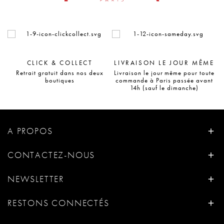
CLICK & COLLECT
LIVRAISON LE JOUR MÊME
Retrait gratuit dans nos deux
Livraison le jour même pour toute
boutiques
commande à Paris passée avant
14h (sauf le dimanche)
A PROPOS
CONTACTEZ-NOUS
NEWSLETTER
RESTONS CONNECTÉS